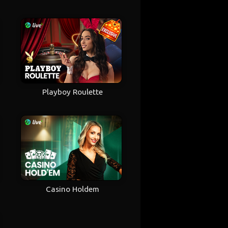
Playboy Roulette
Casino Holdem