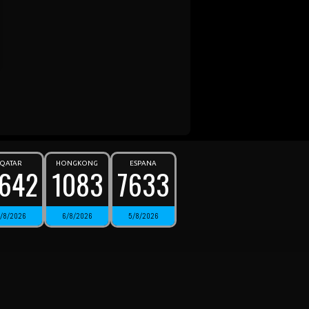
QATAR
HONGKONG
ESPANA
642
1083
7633
/8/2026
6/8/2026
5/8/2026