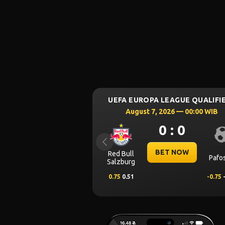
UEFA EUROPA LEAGUE QUALIFI
August 6, 2026 — 22:59 WIB
2 : 1
Previous
BET NOW
Jagiellonia
Range
Bialystok
0.00
-0.77
0.00