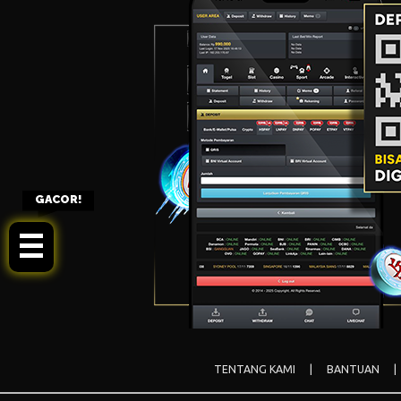
GACOR!
TENTANG KAMI
|
BANTUAN
|