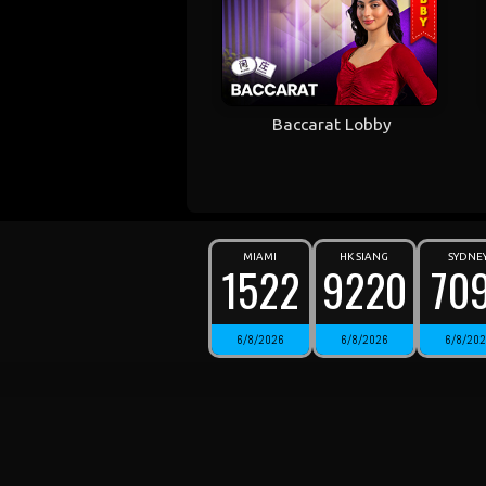
Baccarat Lobby
MIAMI
HK SIANG
SYDNE
1522
9220
70
6/8/2026
6/8/2026
6/8/20