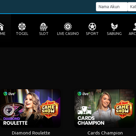
ME
TOGEL
SLOT
LIVE CASINO
SPORT
SABUNG
ARC
Diamond Roulette
Cards Champion