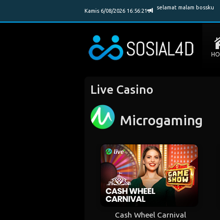
selamat malam bossku
Kamis 6/08/2026 16:56:22
HO
Live Casino
Microgaming
Cash Wheel Carnival