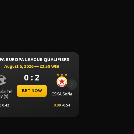
FA EUROPA LEAGUE QUALIFIERS
August 7, 2026 — 02:00 WIB
0 : 0
Next
BET NOW
Heart of
nfica
Midlothian
5
0.81
-2.5
-0.97