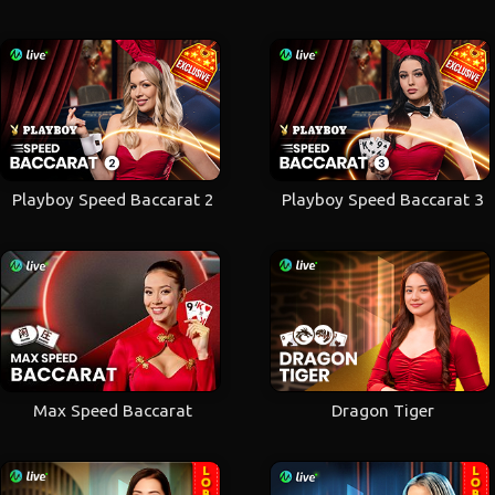
Playboy Speed Baccarat 2
Playboy Speed Baccarat 3
Max Speed Baccarat
Dragon Tiger